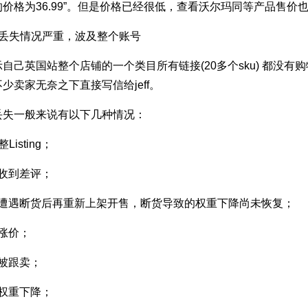
价格为36.99”。但是价格已经很低，查看沃尔玛同等产品售价
车丢失情况严重，波及整个账号
自己英国站整个店铺的一个类目所有链接(20多个sku) 都没
少卖家无奈之下直接写信给jeff。
丢失一般来说有以下几种情况：
isting；
ng收到差评；
ting遭遇断货后再重新上架开售，断货导致的权重下降尚未恢复；
ng涨价；
ng被跟卖；
ng权重下降；