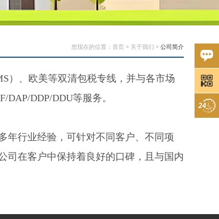
您现在的位置：
首页
>
关于我们
>
公司简介
S/EMS）、欧美等双清包税专线，并与各市场
AP/DDP/DDU等服务。
多年行业经验，可针对不同客户、不同项
公司在客户中保持着良好的口碑，且与国内