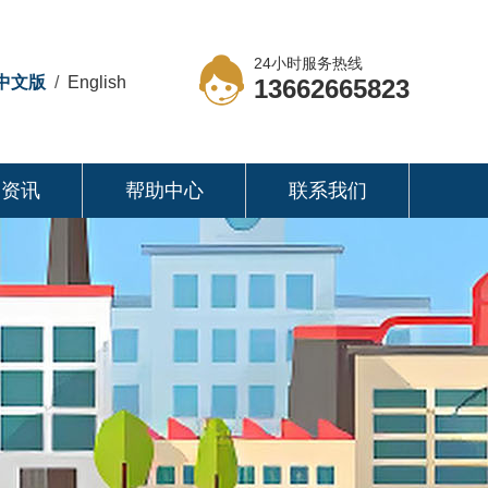
24小时服务热线
中文版
/
English
13662665823
司资讯
帮助中心
联系我们