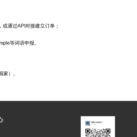
，或通过API对接建立订单；
mple等词语申报。
东国家）。
心