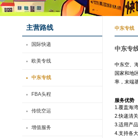
主营路线
中东专线
国际快递
中东专
欧美专线
中东空、
国家和地
中东专线
率，末端
FBA头程
服务优势
1.覆盖海
传统空运
2.快递清
3.适用产
增值服务
4.支持各